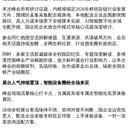
本次峰会所有研讨议题，均精准锚定2026生鲜供应链行业发展
方向，围绕区县集采集配合规落地、本地配送企业反围剿突围
路径、高人力成本场景下全链降本实操、AI智能数字化全域
仓配升级、国企民企长效合作模式等核心话题深度研讨。
参会同仁抱团交流拆解难题、互通资源、共谋破局方向，会后
相关话题持续发酵，全网生鲜社群、行业朋友圈长效热议。
同时，多家主流权威媒体全程跟踪纪实、专题深度解读、多维
度挖掘峰会产业赋能价值，放大标杆盛会行业影响力，让本次
峰会的前瞻研判、实战经验、合作成果走出会场，辐射全国生
鲜产业链圈层。
展台人气持续置顶，智能设备圈粉全场来宾
峰会现场流量核心打卡点，当属蔬东坡专属全智能化实景体验
展区。
活动全程展台客流络绎不绝、咨询对接不间断，国企业运营负
责人、配送企业老板专程驻足停留，上手体验设备、一对一深
度咨询适配方案。