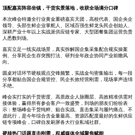
顶配嘉宾阵容坐镇，干货实景落地，收获全场满分口碑
本次峰会特邀全行业黄金重磅嘉宾天团，高校代表、国企央企
领导、头部生鲜企业掌舵人、区域百强生鲜龙头民企创始人、
深耕产业十年以上实战派供应链专家、大型团餐集团运营负责
人悉数到场。
嘉宾立足一线实战场景，真实拆解国企集采集配合规实操案
例、分享民企生存突围打法、研判全年政企协同产业前瞻风
向。
圆桌对话环节硬核观点交锋频繁，实战金句密集输出，每一段
分享都贴合国企合规管控、民企长效经营刚需，现场掌声连绵
不绝。
峰会实打实的干货密度、高质政企人脉圈层、高效精准供需对
接体验，赢得所有参会客户一致盛赞，到场的朋友们纷纷表
示：整场峰会干货纯粹、贴合实战、直击集采与履约痛点、不
虚此行，是今年综合含金量最高、资源匹配度最好的生鲜供应
链专项峰会，口碑自发刷屏各大行业私域社群。
硬核热门话题直击刚需，权威媒体全域聚焦赋能